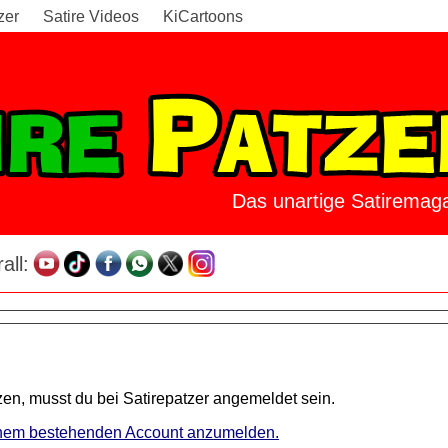
zer
Satire Videos
KiCartoons
Das unartige Satiremaga
all:
en, musst du bei Satirepatzer angemeldet sein.
 einem bestehenden Account anzumelden.