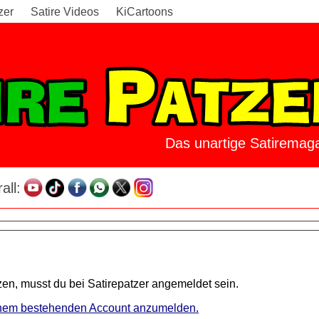
zer
Satire Videos
KiCartoons
Das unartige Satiremaga
all:
en, musst du bei Satirepatzer angemeldet sein.
 einem bestehenden Account anzumelden.