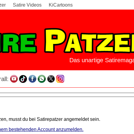
zer
Satire Videos
KiCartoons
Das unartige Satiremaga
all:
en, musst du bei Satirepatzer angemeldet sein.
 einem bestehenden Account anzumelden.