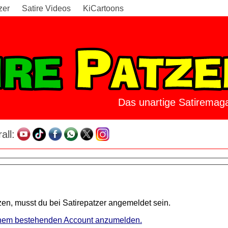
zer
Satire Videos
KiCartoons
Das unartige Satiremaga
all:
en, musst du bei Satirepatzer angemeldet sein.
 einem bestehenden Account anzumelden.