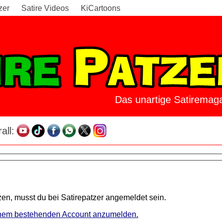
zer
Satire Videos
KiCartoons
Das unartige Satiremaga
all:
en, musst du bei Satirepatzer angemeldet sein.
 einem bestehenden Account anzumelden.