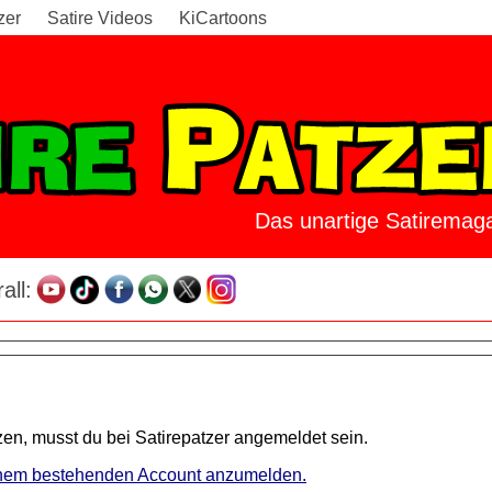
zer
Satire Videos
KiCartoons
Das unartige Satiremaga
all:
en, musst du bei Satirepatzer angemeldet sein.
 einem bestehenden Account anzumelden.