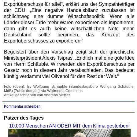
Exportüberschuss für alle!“, erklärt uns der Sympathieträger
der CDU. „Eine negative Handelsbilanz zuzulassen ist
schlichtweg eine dumme Wirtschaftspolitik. Wenn alle
Länder dieser Erde mehr Waren exportieren als importieren,
dann gibt es auch keine wirtschaftlichen Nöte mehr.
Deutschland sollte beginnen, das Konzept des
Exportüberschusses zu exportieren.“
Begeistert über den Vorschlag zeigt sich der griechische
Ministerpräsident Alexis Tsipras. „Endlich mal eine gute Idee
von Herrn Schäuble. Wir werden den Exportüberschuss per
Gesetz noch in diesem Jahr verabschieden. Das bedeutet
künftig verdammt viel Olivenöl für den Rest der Welt.“
Foto (oben): By Wolfgang Schäuble (Bundestagsbüro Wolfgang Schäuble,
MdB) [Public domain], via Wikimedia Commons
Artikel geschrieben von Andreas Mettler
Kommentar schreiben
Patzer des Tages
10.000 Menschen AN ODER MIT dem Klima gestorben!