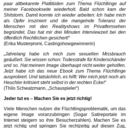
paar altbekannte Plattitüden zum Thema Flüchtlinge auf
meiner Facebookseite wiederholt. Bald schon kam der
Shitstorm. Damit konnte ich wieder arbeiten: Ich habe mich
als Opfer insziniert und die mangelnde Toleranz der
Menschen mit den Realityshows im Privatfernsehen
begründet. Das hat mir drei Minuten Interviewzeit bei den
öffentlich Rechtlichen gesichert!“
(Erika Musterpromi, Castingshowgewinnerin)
„Jahrelang habe ich mich zum sexuellen Missbrauch
geäußert. Sie wissen schon: Todesstrafe für Kinderschänder
und so. Hat meinem Image überhaupt nicht weiter geholfen.
Jetzt habe ich das neue Ebook zum Thema Flüchtlinge
ausprobiert. Und tatsächlich, es hilft: Wer mich jetzt noch als
Heuchler kritisiert steht selbst in der rechten Ecke!“
(Thilo Schwatzmann, „Schauspieler“)
Jeder tut es – Machen Sie es jetzt richtig!
Viele Menschen nutzen die Flüchtlingsproblematik, um das
eigene Image voranzubringen (Sogar Satireportale im
Internet steigern so ihre Besucherzahlen). Machen Sie es
jetzt richtig und springen Sie rechtzeitig auf diesen Zug,