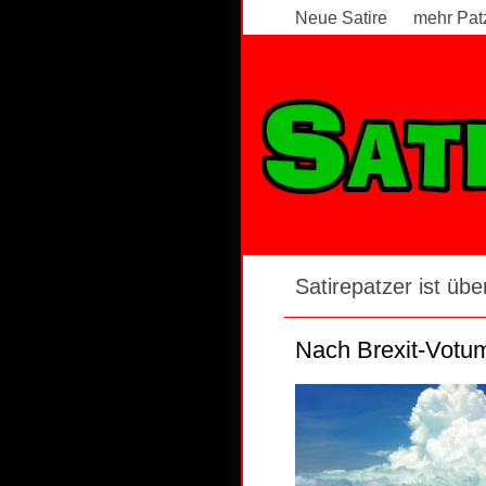
Neue Satire
mehr Pat
Satire News - Seite 51
Satirepatzer ist über
Nach Brexit-Votum