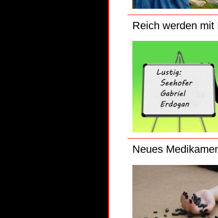
Reich werden mit K
Neues Medikament