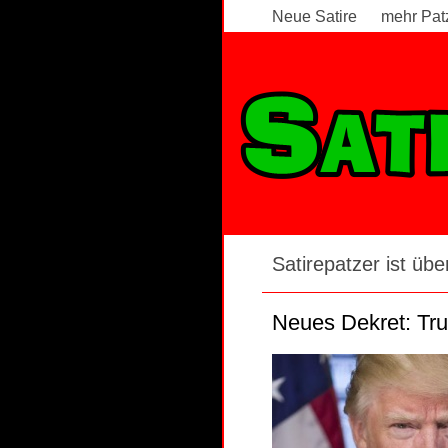
Neue Satire
mehr Pat
Satire News - Seite 47
Satirepatzer ist über
Neues Dekret: Tru