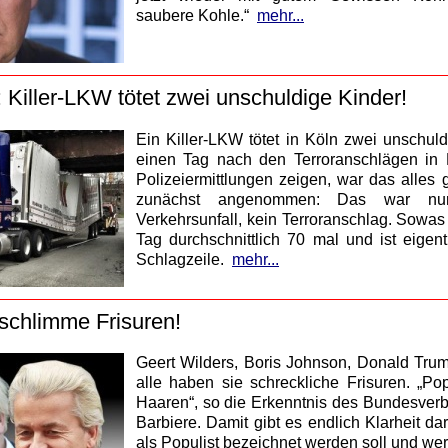
saubere Kohle.“
mehr...
: Killer-LKW tötet zwei unschuldige Kinder!
Ein Killer-LKW tötet in Köln zwei unschul
einen Tag nach den Terroranschlägen in 
Polizeiermittlungen zeigen, war das alles 
zunächst angenommen: Das war nu
Verkehrsunfall, kein Terroranschlag. Sowas
Tag durchschnittlich 70 mal und ist eigent
Schlagzeile.
mehr...
schlimme Frisuren!
Geert Wilders, Boris Johnson, Donald Trum
alle haben sie schreckliche Frisuren. „Po
Haaren“, so die Erkenntnis des Bundesverb
Barbiere. Damit gibt es endlich Klarheit d
als Populist bezeichnet werden soll und wer 