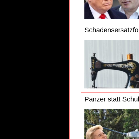
Schadensersatzfo
Panzer statt Schu