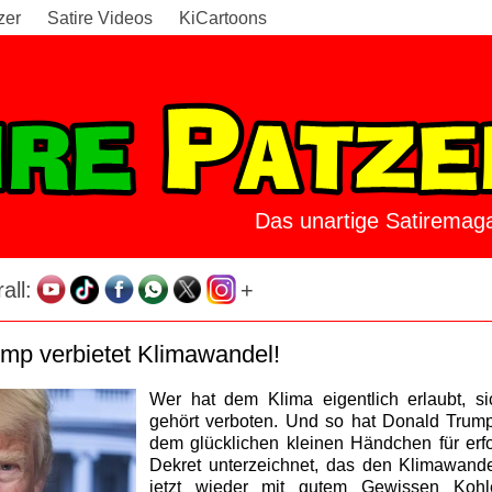
zer
Satire Videos
KiCartoons
Das unartige Satiremaga
all:
+
mp verbietet Klimawandel!
Wer hat dem Klima eigentlich erlaubt, 
gehört verboten. Und so hat Donald Trump
dem glücklichen kleinen Händchen für erfol
Dekret unterzeichnet, das den Klimawande
jetzt wieder mit gutem Gewissen Kohl