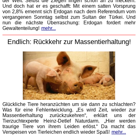
der Welt. Selbst die Ziegen fingen schon an zu meckern.
Und doch hat er es geschafft: Mit einem satten Vorsprung
von 2,8% ernennt sich Erdogan nach dem Referendum vom
vergangenen Sonntag selbst zum Sultan der Türkei. Und
nun die nächste Überraschung: Erdogan fordert mehr
Gewaltenteilung!
mehr...
Endlich: Rückkehr zur Massentierhaltung!
Glückliche Tiere heranzüchten um sie dann zu schlachten?
Was für eine Fehlentwicklung. „Es wird Zeit, wieder zur
Massentierhaltung zurückzukehren“, erklärt uns der
Tierzuchtexperte Heinz-Detlef Naturdarm. „Hier werden
traurige Tiere von ihrem Leiden erlöst.“ Da macht das
Verspeisen von Tierleichen endlich wieder Spaß!
mehr...