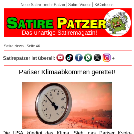
Neue Satire
mehr Patzer
Satire Videos
KiCartoons
Das unartige Satiremagazin!
Satire News - Seite 46
Satirepatzer ist überall:
+
Pariser Klimaabkommen gerettet!
Die USA kündigt das Klima. Steht das Pariser Kyoto-