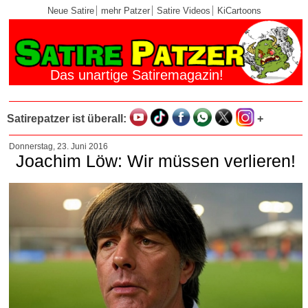
Neue Satire
mehr Patzer
Satire Videos
KiCartoons
Das unartige Satiremagazin!
Satirepatzer ist überall:
+
Donnerstag, 23. Juni 2016
Joachim Löw: Wir müssen verlieren!