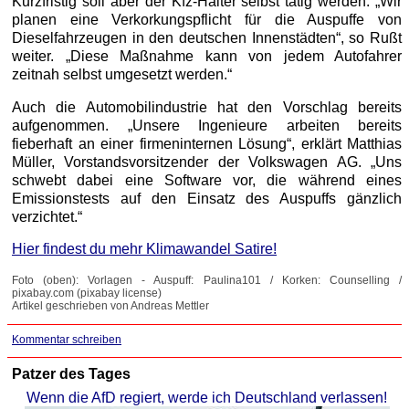
Kurzfristig soll aber der Kfz-Halter selbst tätig werden: „Wir
planen eine Verkorkungspflicht für die Auspuffe von
Dieselfahrzeugen in den deutschen Innenstädten“, so Rußt
weiter. „Diese Maßnahme kann von jedem Autofahrer
zeitnah selbst umgesetzt werden.“
Auch die Automobilindustrie hat den Vorschlag bereits
aufgenommen. „Unsere Ingenieure arbeiten bereits
fieberhaft an einer firmeninternen Lösung“, erklärt Matthias
Müller, Vorstandsvorsitzender der Volkswagen AG. „Uns
schwebt dabei eine Software vor, die während eines
Emissionstests auf den Einsatz des Auspuffs gänzlich
verzichtet.“
Hier findest du mehr Klimawandel Satire!
Foto (oben): Vorlagen - Auspuff: Paulina101 / Korken: Counselling /
pixabay.com (pixabay license)
Artikel geschrieben von Andreas Mettler
Kommentar schreiben
Patzer des Tages
Wenn die AfD regiert, werde ich Deutschland verlassen!