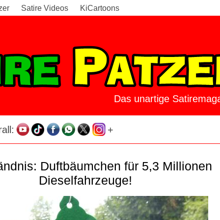
zer
Satire Videos
KiCartoons
Das unartige Satiremaga
all:
+
ndnis: Duftbäumchen für 5,3 Millionen
Dieselfahrzeuge!