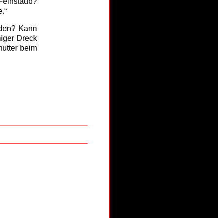
 Feinstaub?
.“
rden? Kann
niger Dreck
mutter beim