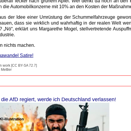
s überall lecker nach grünem Apfel. Wer denkt da noch an den
ch die Automobilkonzerne mit 10% an den Kosten der Maßnahme
h aus der Idee einer Umrüstung der Schummelfahrzeuge gewo
bauen, dass sie wirklich und wahrhaftig in der realen Welt we
 „Nö“, erklärt uns Margarethe Mogel, stellvertretende Auspuff
ustrie.
n nichts machen.
mawandel Satire!
wn work [CC BY-SA 72.7]
 Mettler
die AfD regiert, werde ich Deutschland verlassen!