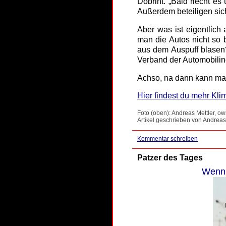
Dobrint. „Bald riecht e
Außerdem beteiligen si
Aber was ist eigentlic
man die Autos nicht so 
aus dem Auspuff blasen?
Verband der Automobilind
Achso, na dann kann ma
Hier findest du mehr Kli
Foto (oben): Andreas Mettler, o
Artikel geschrieben von Andreas
Kommentar schreiben
Patzer des Tages
Wenn 