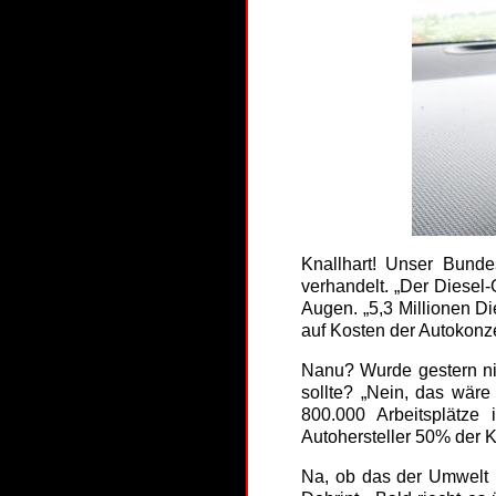
Knallhart! Unser Bunde
verhandelt. „Der Diesel-G
Augen. „5,3 Millionen D
auf Kosten der Autokonze
Nanu? Wurde gestern n
sollte? „Nein, das wäre
800.000 Arbeitsplätze
Autohersteller 50% der 
Na, ob das der Umwelt u