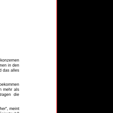
lkonzernen
änen in den
d das alles
e bekommen
en mehr als
tragen die
her“, meint