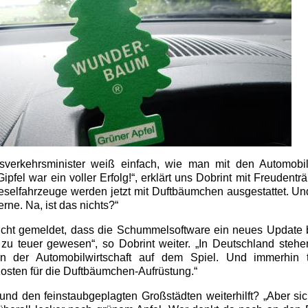
sverkehrsminister weiß einfach, wie man mit den Automobi
ipfel war ein voller Erfolg!“, erklärt uns Dobrint mit Freudentr
ieselfahrzeuge werden jetzt mit Duftbäumchen ausgestattet. Un
rne. Na, ist das nichts?“
icht gemeldet, dass die Schummelsoftware ein neues Updat
 zu teuer gewesen“, so Dobrint weiter. „In Deutschland steh
 in der Automobilwirtschaft auf dem Spiel. Und immerhin 
Kosten für die Duftbäumchen-Aufrüstung.“
nd den feinstaubgeplagten Großstädten weiterhilft? „Aber sic