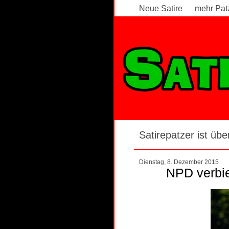
Neue Satire
mehr Pat
Satirepatzer ist über
Dienstag, 8. Dezember 2015
NPD verbiet