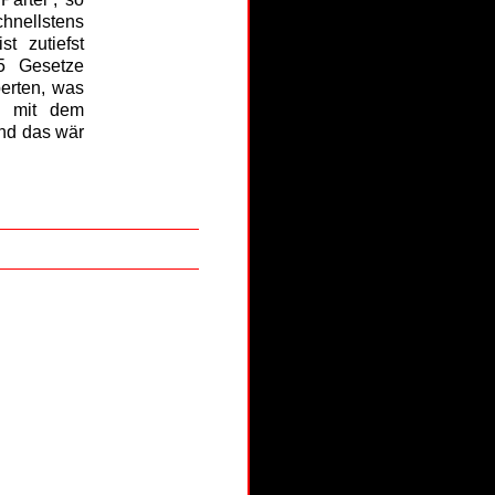
hnellstens
t zutiefst
55 Gesetze
perten, was
o mit dem
Und das wär