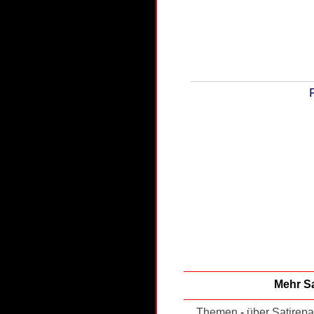
Mehr Sa
Themen
-
über Satirepa