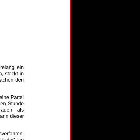
relang ein
, steckt in
machen den
eine Partei
sten Stunde
Frauen als
dann dieser
sverfahren.
artei“, so