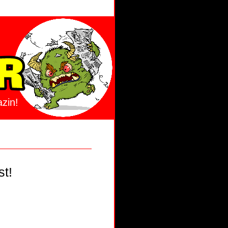
zin!
st!