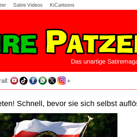
zer
Satire Videos
KiCartoons
Das unartige Satiremaga
all:
+
en! Schnell, bevor sie sich selbst auflö