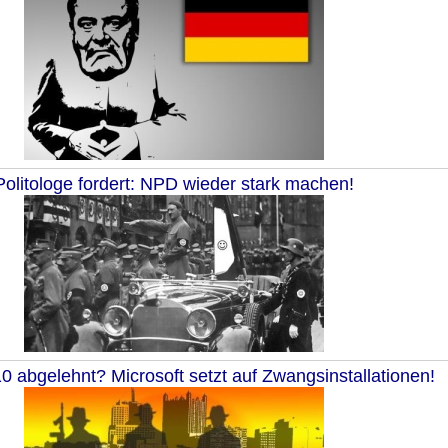
Politologe fordert: NPD wieder stark machen!
 abgelehnt? Microsoft setzt auf Zwangsinstallationen!