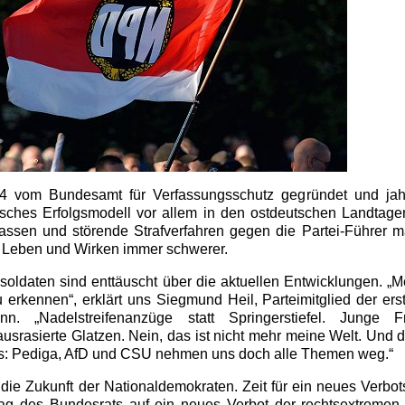
4 vom Bundesamt für Verfassungsschutz gegründet und jah
tisches Erfolgsmodell vor allem in den ostdeutschen Landtagen
kassen und störende Strafverfahren gegen die Partei-Führer 
 Leben und Wirken immer schwerer.
isoldaten sind enttäuscht über die aktuellen Entwicklungen. „M
 erkennen“, erklärt uns Siegmund Heil, Parteimitglied der er
n. „Nadelstreifenanzüge statt Springerstiefel. Junge 
ausrasierte Glatzen. Nein, das ist nicht mehr meine Welt. Und 
ks: Pediga, AfD und CSU nehmen uns doch alle Themen weg.“
 die Zukunft der Nationaldemokraten. Zeit für ein neues Verbot
ag des Bundesrats auf ein neues Verbot der rechtsextremen P