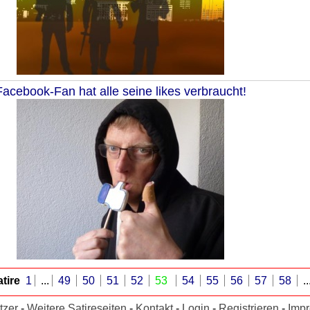
Facebook-Fan hat alle seine likes verbraucht!
tire
1
...
49
50
51
52
53
54
55
56
57
58
..
tzer
-
Weitere Satireseiten
-
Kontakt
-
Login
-
Registrieren
-
Imp