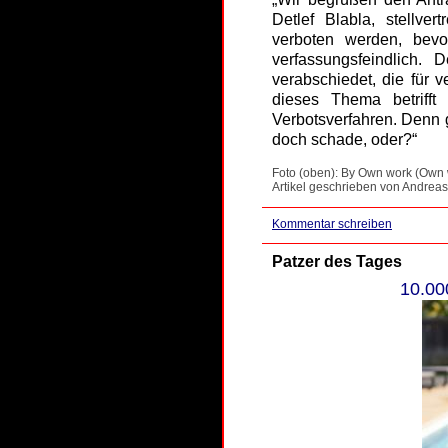
Detlef Blabla, stellv
verboten werden, bevor
verfassungsfeindlich.
verabschiedet, die für 
dieses Thema betriff
Verbotsverfahren. Denn 
doch schade, oder?“
Foto (oben): By Own work (Own 
Artikel geschrieben von Andreas
Kommentar schreiben
Patzer des Tages
10.00