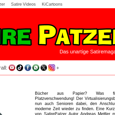
zer
Satire Videos
KiCartoons
Das unartige Satiremaga
all:
+
Bücher aus Papier? Was f
Platzverschwendung! Der Virtualisierungsbe
nun auch Senioren dabei, den Anschlu
moderne Zeit wieder zu finden. Eine Kurz
von SatirePatzer Autor Andreas Mettler mi