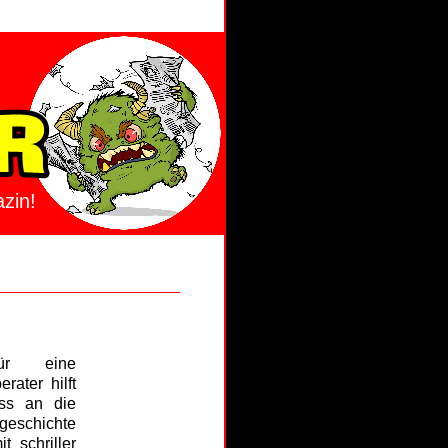
zin!
ür eine
rater hilft
ss an die
geschichte
t schriller