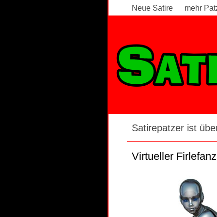
Neue Satire
mehr Pat
Satirepatzer Videos - Seite 7
Satirepatzer ist über
Virtueller Firlefanz