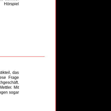
 Hörspiel
ikteil, das
iese Frage
hgeschäft.
ettler. Mit
ngen sogar