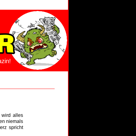
zin!
 wird alles
nen niemals
rz spricht