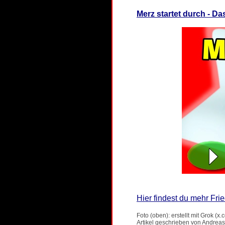
Merz startet durch - Da
Hier findest du mehr Frie
Foto (oben): erstellt mit Grok (x.
Artikel geschrieben von Andreas