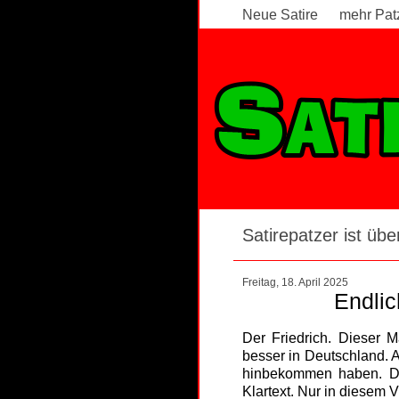
Neue Satire
mehr Pat
Satirepatzer ist über
Freitag, 18. April 2025
Endlic
Der Friedrich. Dieser M
besser in Deutschland. A
hinbekommen haben. Der
Klartext. Nur in diesem 