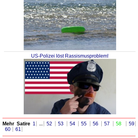
US-Polizei löst Rassismusproblem!
Mehr Satire
1
...
52
53
54
55
56
57
58
59
60
61