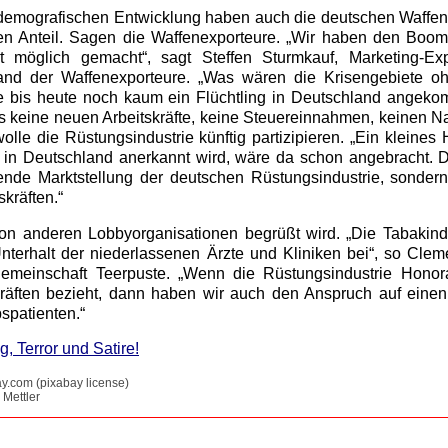
 demografischen Entwicklung haben auch die deutschen Waffen
hen Anteil. Sagen die Waffenexporteure. „Wir haben den Boo
st möglich gemacht“, sagt Steffen Sturmkauf, Marketing-Ex
nd der Waffenexporteure. „Was wären die Krisengebiete o
e bis heute noch kaum ein Flüchtling in Deutschland angek
s keine neuen Arbeitskräfte, keine Steuereinnahmen, keinen 
lle die Rüstungsindustrie künftig partizipieren. „Ein kleines 
 in Deutschland anerkannt wird, wäre da schon angebracht. D
gende Marktstellung der deutschen Rüstungsindustrie, sonder
kräften.“
on anderen Lobbyorganisationen begrüßt wird. „Die Tabakindu
nterhalt der niederlassenen Ärzte und Kliniken bei“, so Cle
emeinschaft Teerpuste. „Wenn die Rüstungsindustrie Honora
kräften bezieht, dann haben wir auch den Anspruch auf einen
spatienten.“
g, Terror und Satire!
ay.com (pixabay license)
 Mettler