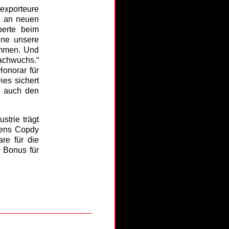
exporteure
m an neuen
perte beim
hne unsere
ommen. Und
Nachwuchs.“
Honorar für
ies sichert
n auch den
strie trägt
mens Copdy
re für die
 Bonus für