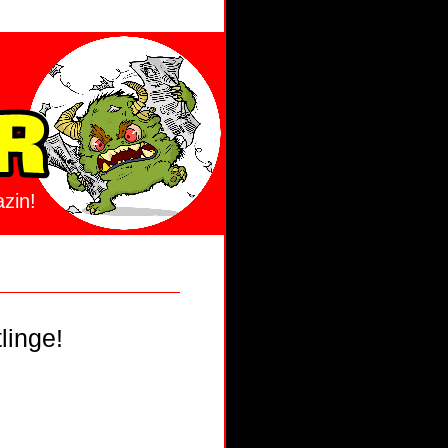
zin!
linge!