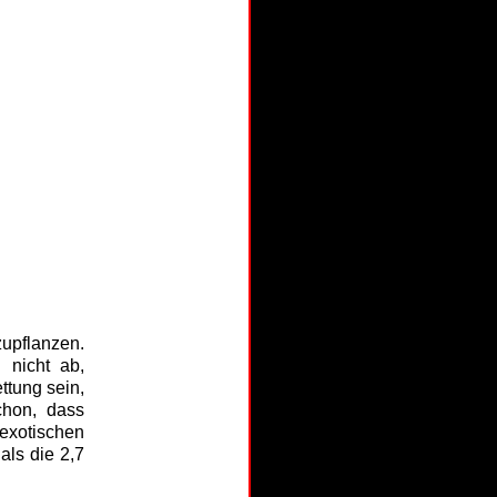
zupflanzen.
 nicht ab,
ttung sein,
chon, dass
exotischen
als die 2,7