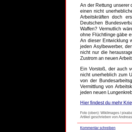
An der Rettung unserer
einen nicht unerheblic
Arbeitskräften doch er
Deutschen Bundesverba
Waffen? Vermutlich wär
ohne Flüchtlinge gäbe e
An dieser Entwicklung wo
jeden Asylbewerber, der
nicht nur die herausra
Zustrom an neuen Arbeits
Ein Vorstoß, der auch v
nicht unerheblich zum U
von der Bundesarbeitsg
Vermittlung von Arbeits
jeden neuen Lungenkreb
Hier findest du mehr Krie
Foto (oben): WikiImages / pixab
Artikel geschrieben von Andreas
Kommentar schreiben