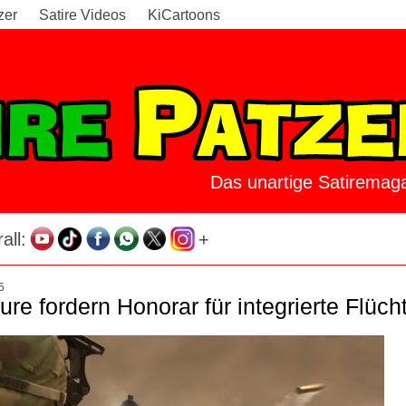
zer
Satire Videos
KiCartoons
Das unartige Satiremaga
all:
+
5
re fordern Honorar für integrierte Flücht