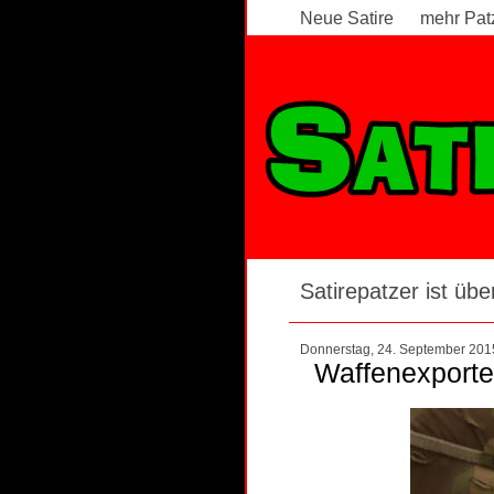
Neue Satire
mehr Pat
Satirepatzer ist über
Donnerstag, 24. September 201
Waffenexporteu