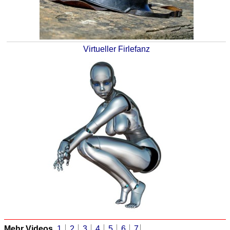
Virtueller Firlefanz
Mehr Videos
1
2
3
4
5
6
7