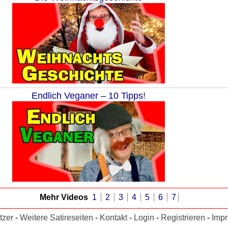
Endlich Veganer – 10 Tipps!
Mehr Videos
1
2
3
4
5
6
7
tzer
-
Weitere Satireseiten
-
Kontakt
-
Login
-
Registrieren
-
Imp