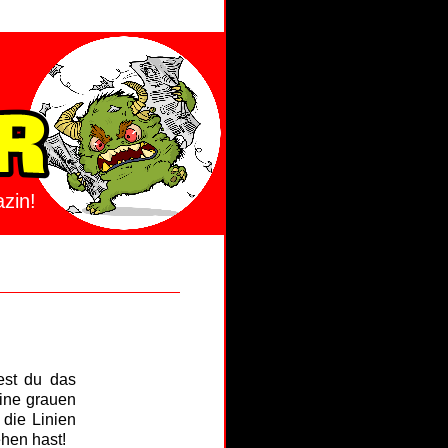
zin!
est du das
ine grauen
 die Linien
ehen hast!