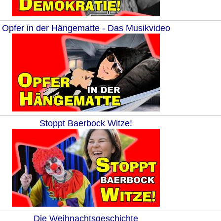
Opfer in der Hängematte - Das Musikvideo
Stoppt Baerbock Witze!
Die Weihnachtsgeschichte