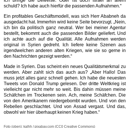
Ich bringe die Beweise. Oder ist doch Israel an allem
schuld? Ich habe auch hierfür die passenden Aufnahmen.“
Ein profitables Geschäftsmodell, was sich Herr Ababneh da
ausgedacht hat. Immerhin wird keine Seite bevorzugt. „Nein,
ich bin da politisch ganz neutral. Wer bei meiner Agentur
bestellt, bekommt auch die passenden Bilder geliefert. Und
ich achte auch auf die Qualität. Alle Aufnahmen werden
original in Syrien gedreht. Ich liefere keine Szenen aus
irgendwelchen anderen alten Kriegen, wie sie so gerne in
den Nachrichten gezeigt werden.“
Made in Syrien. Das scheint ein neues Qualitätsmerkmal zu
werden. Aber zahlt sich das auch aus? „Aber Hallo! Das
muss jetzt alles ganz schnell gehen. Ich habe die neuesten
Tweets von Donald Trump gelesen. Der dritte Weltkrieg ist
vielleicht gar nicht mehr so weit. Bis dahin müssen meine
Schäfchen im Trockenen sein. Ach, meine Schäfchen. Die
von den Amerikanern niedergebombt wurden. Und von den
Rebellen geschlachtet. Und von Assad vergast. Und das,
obwohl wir hier überhaupt keinen Krieg haben.“
Foto (oben): kalhh / pixabay.com (CC0 Creative Commons)