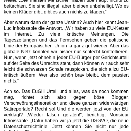
weiter. „Die meisten Menschen haben überhaupt nichts zu
befürchten. Sie sind illegal, aber bleiben unbehelligt. Wo es
keinen Kläger gibt, gibt es auch nichts zu klagen.“
Aber warum dann der ganze Unsinn? Auch hier kennt Jean-
Luc Infroissable die Antwort. „Wir haben zu viele EU-Ketzer
im Internet. Zu viele kritische Meinungen. Die
Tageszeitungen und das Fernsehen geben die politische
Linie der Europäischen Union ja ganz gut wieder. Aber das
globale Netz konnten wir bisher nur schlecht kontrollieren.
Nun, wenn jetzt ohnehin jeder EU-Bürger per Gerichtsurteil
auf der Seite des Unrechts steht, dann können wir auch sehr
leicht die schwarzen Schafe rauspicken, die sich allzu EU-
kritisch äußern. Wer also schön brav bleibt, dem passiert
nichts.“
Ach so. Das EuGH Urteil und alles, was da noch kommen
mag, richtet sich also gegen böse Blogger,
Verschwörungstheoretiker und diese ganzen widerwärtigen
Satireportale? Recht so! Und die werden jetzt von der EU
verklagt? „Wieder falsch geraten!“, berichtigt Monsieur
Infroissable. „Dafür haben wir ja jetzt die DSGVO, die neue
Datenschutzrichtlinie. Jetzt können Sie nicht nur jede