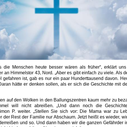
ss die Menschen heute besser wären als früher“, erklärt uns
er an Himmelstor 43, Nord. „Aber es gibt einfach zu viele. Als de
 gefahren ist, gab es nur ein paar Hunderttausend davon. He
Daran hätte er denken sollen, als er sich die Geschichte mit d
eten auf den Wolken in den Ballungszentren kaum mehr zu bez
mel will nicht abreißen. „Und dann noch die Geschicht
imon P. weiter. „Stellen Sie sich vor: Die Mama war zu Leb
r der Rest der Familie nur Abschaum. Jetzt heißt es wieder, wir
derreißen und so. Und dann haben wir die ganzen Gefährder i