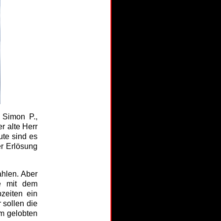
 Simon P.,
r alte Herr
ute sind es
er Erlösung
ahlen. Aber
e mit dem
zeiten ein
 sollen die
m gelobten