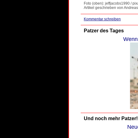
Foto (oben): jeffjacobs1990 / 
Artikel geschrieben von Andreas
Kommentar schreiben
Patzer des Tages
Wenn 
Und noch mehr Patzer!
Neue