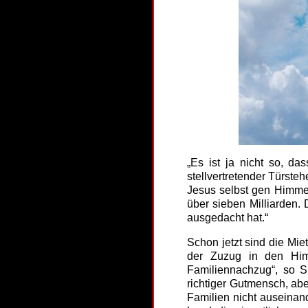
„Es ist ja nicht so, da
stellvertretender Türsteh
Jesus selbst gen Himmel
über sieben Milliarden. 
ausgedacht hat.“
Schon jetzt sind die Mi
der Zuzug in den Him
Familiennachzug“, so S
richtiger Gutmensch, abe
Familien nicht auseinan