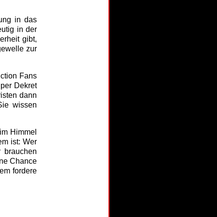
ung in das
utig in der
heit gibt,
gewelle zur
ction Fans
 per Dekret
risten dann
Sie wissen
 im Himmel
em ist: Wer
r brauchen
eine Chance
dem fordere