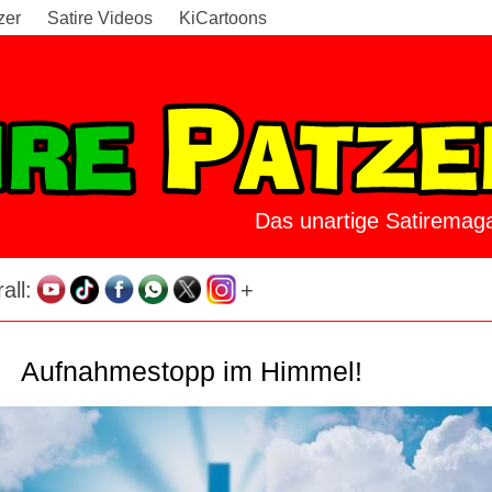
zer
Satire Videos
KiCartoons
Das unartige Satiremaga
all:
+
Aufnahmestopp im Himmel!