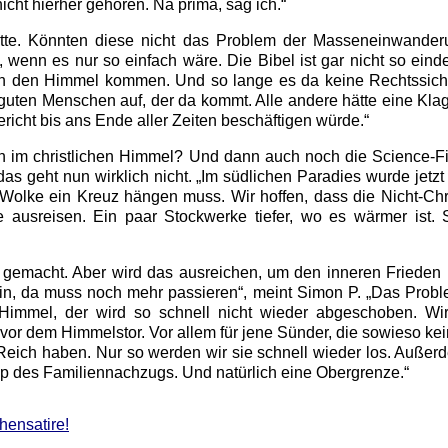
nicht hierher gehören. Na prima, sag ich.“
ritte. Könnten diese nicht das Problem der Masseneinwander
wenn es nur so einfach wäre. Die Bibel ist gar nicht so einde
in den Himmel kommen. Und so lange es da keine Rechtssicher
uten Menschen auf, der da kommt. Alle andere hätte eine Kla
ericht bis ans Ende aller Zeiten beschäftigen würde.“
 im christlichen Himmel? Und dann auch noch die Science-Fi
as geht nun wirklich nicht. „Im südlichen Paradies wurde jetzt
 Wolke ein Kreuz hängen muss. Wir hoffen, dass die Nicht-Ch
e ausreisen. Ein paar Stockwerke tiefer, wo es wärmer ist. 
t gemacht. Aber wird das ausreichen, um den inneren Frieden
in, da muss noch mehr passieren“, meint Simon P. „Das Probl
m Himmel, der wird so schnell nicht wieder abgeschoben. Wi
 vor dem Himmelstor. Vor allem für jene Sünder, die sowieso k
 Reich haben. Nur so werden wir sie schnell wieder los. Außer
pp des Familiennachzugs. Und natürlich eine Obergrenze.“
hensatire!