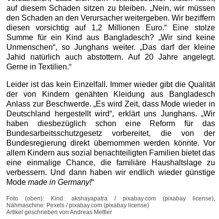
auf diesem Schaden sitzen zu bleiben. „Nein, wir müssen
den Schaden an den Verursacher weitergeben. Wir beziffern
diesen vorsichtig auf 1,2 Millionen Euro.“ Eine stolze
Summe für ein Kind aus Bangladesch? „Wir sind keine
Unmenschen“, so Junghans weiter. „Das darf der kleine
Jahid natürlich auch abstottern. Auf 20 Jahre angelegt.
Gerne in Textilien.“
Leider ist das kein Einzelfall. Immer wieder gibt die Qualität
der von Kindern genähten Kleidung aus Bangladesch
Anlass zur Beschwerde. „Es wird Zeit, dass Mode wieder in
Deutschland hergestellt wird“, erklärt uns Junghans. „Wir
haben diesbezüglich schon eine Reform für das
Bundesarbeitsschutzgesetz vorbereitet, die von der
Bundesregierung direkt übernommen werden könnte. Vor
allem Kindern aus sozial benachteiligten Familien bietet das
eine einmalige Chance, die familiäre Haushaltslage zu
verbessern. Und dann haben wir endlich wieder günstige
Mode
made in Germany!
“
Foto (oben): Kind: akshayapatra / pixabay.com (pixabay license),
Nähmaschine: Pexels / pixabay.com (pixabay license)
Artikel geschrieben von Andreas Mettler