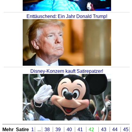
Enttäuschend: Ein Jahr Donald Trump!
Disney-Konzern kauft Satirepatzer!
Mehr Satire
1
...
38
39
40
41
42
43
44
45