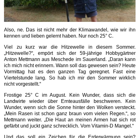
Also, ne. Das ist nicht mehr der Klimawandel, wie wir ihn
kennen und lieben gelernt haben. Nur noch 25° C.
Viel zu kurz war die Hitzewelle in diesem Sommer.
„Hitzewelle?“, empört sich der 59-jährige Hobbygärtner
Anton Mettmann aus Meschede im Sauerland. „Daran kann
ich mich nicht erinnern. Wann soll das gewesen sein? Heute
Vormittag hat es den ganzen Tag geregnet. Fast eine
Viertelstunde lang. So hab ich mir den Sommer wirklich
nicht vorgestellt.“
Frostige 25° C im August. Kein Wunder, dass sich die
Landwirte wieder über Ernteausfälle beschweren. Kein
Wunder, wenn sich die Sonne hinter den Wolken versteckt.
„Mein Rasen ist schon ganz braun vom vielen Regen.“, so
Mettmann weiter. „Die Haut an meinen Armen hat sich rot
gefärbt und juckt ganz schrecklich. Vom Vitamin-D Mangel.“
Und das soll ein Zeichen für die Erderwärmung sein?