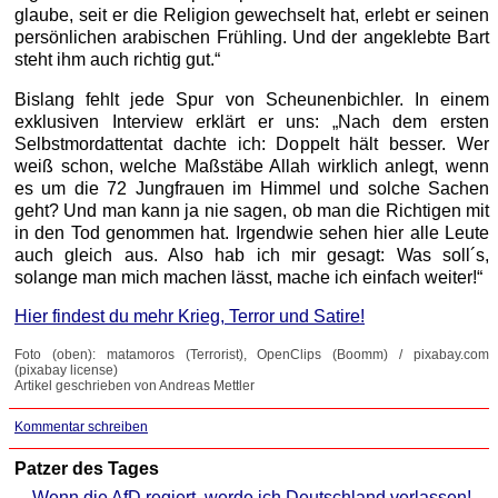
glaube, seit er die Religion gewechselt hat, erlebt er seinen
persönlichen arabischen Frühling. Und der angeklebte Bart
steht ihm auch richtig gut.“
Bislang fehlt jede Spur von Scheunenbichler. In einem
exklusiven Interview erklärt er uns: „Nach dem ersten
Selbstmordattentat dachte ich: Doppelt hält besser. Wer
weiß schon, welche Maßstäbe Allah wirklich anlegt, wenn
es um die 72 Jungfrauen im Himmel und solche Sachen
geht? Und man kann ja nie sagen, ob man die Richtigen mit
in den Tod genommen hat. Irgendwie sehen hier alle Leute
auch gleich aus. Also hab ich mir gesagt: Was soll´s,
solange man mich machen lässt, mache ich einfach weiter!“
Hier findest du mehr Krieg, Terror und Satire!
Foto (oben): matamoros (Terrorist), OpenClips (Boomm) / pixabay.com
(pixabay license)
Artikel geschrieben von Andreas Mettler
Kommentar schreiben
Patzer des Tages
Wenn die AfD regiert, werde ich Deutschland verlassen!