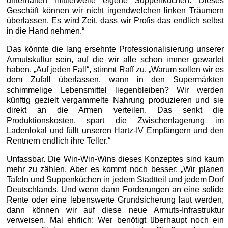
unterhalten mittlerweile eigene Suppenküchen. Dieses
Geschäft können wir nicht irgendwelchen linken Träumern
überlassen. Es wird Zeit, dass wir Profis das endlich selbst
in die Hand nehmen.“
Das könnte die lang ersehnte Professionalisierung unserer
Armutskultur sein, auf die wir alle schon immer gewartet
haben. „Auf jeden Fall“, stimmt Raff zu. „Warum sollen wir es
dem Zufall überlassen, wann in den Supermärkten
schimmelige Lebensmittel liegenbleiben? Wir werden
künftig gezielt vergammelte Nahrung produzieren und sie
direkt an die Armen verteilen. Das senkt die
Produktionskosten, spart die Zwischenlagerung im
Ladenlokal und füllt unseren Hartz-IV Empfängern und den
Rentnern endlich ihre Teller.“
Unfassbar. Die Win-Win-Wins dieses Konzeptes sind kaum
mehr zu zählen. Aber es kommt noch besser: „Wir planen
Tafeln und Suppenküchen in jedem Stadtteil und jedem Dorf
Deutschlands. Und wenn dann Forderungen an eine solide
Rente oder eine lebenswerte Grundsicherung laut werden,
dann können wir auf diese neue Armuts-Infrastruktur
verweisen. Mal ehrlich: Wer benötigt überhaupt noch ein