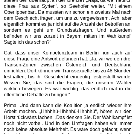
stehen den überhaupt an der Grenze? „Naja, da war neulich
diese Frau aus Syrien“, so Seehofer weiter. “Mit einem
Oberlippenbart. Da mussten wir schon ein zweites Mal nach
dem Geschlecht fragen, um uns zu vergewissern. Ach, aber
eigentlich kommt es ja nicht auf die Anzahl der Betroffen an,
sondern es geht um Grundsatzfragen. Und außerdem
befinden wir uns zurzeit in Bayern mitten im Wahlkampf.
Sagte ich das schon?“
Gut, dass unser Kompetenzteam in Berlin nun auch auf
diese Frage eine Antwort gefunden hat. „Ja, wir werden drei
Transen-Zonen zwischen Österreich und Deutschland
einrichten. Dort können wir Transsexuelle bis zu 48 Stunden
festhalten, bis ihr Geschlecht eindeutig festgestellt wurde.
Wissen Sie, das sind die Fragen, die unseren Wähler
wirklich bewegen. Es war wichtig, das endlich mal in die
öffentliche Debatte zu bringen.“
Prima. Und dann kann die Koalition ja endlich wieder ihre
Arbeit machen. „Hhhhhü-Hhhhhü-Hhhhhü“, hören wir den
Horst rückwärts lachen. „Das denken Sie. Der Wahlkampf ist
noch nicht vorbei. Und in den Umfragen haben wir immer
noch keine absolute Mehrheit. Es wäre doch gelacht, wenn