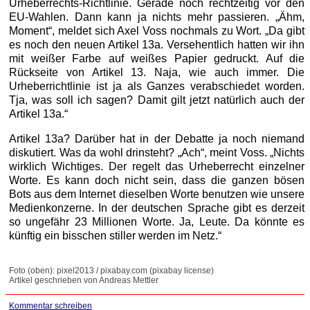
Urheberrechts-Richtlinie. Gerade noch rechtzeitig vor den
EU-Wahlen. Dann kann ja nichts mehr passieren. „Ähm,
Moment“, meldet sich Axel Voss nochmals zu Wort. „Da gibt
es noch den neuen Artikel 13a. Versehentlich hatten wir ihn
mit weißer Farbe auf weißes Papier gedruckt. Auf die
Rückseite von Artikel 13. Naja, wie auch immer. Die
Urheberrichtlinie ist ja als Ganzes verabschiedet worden.
Tja, was soll ich sagen? Damit gilt jetzt natürlich auch der
Artikel 13a.“
Artikel 13a? Darüber hat in der Debatte ja noch niemand
diskutiert. Was da wohl drinsteht? „Ach“, meint Voss. „Nichts
wirklich Wichtiges. Der regelt das Urheberrecht einzelner
Worte. Es kann doch nicht sein, dass die ganzen bösen
Bots aus dem Internet dieselben Worte benutzen wie unsere
Medienkonzerne. In der deutschen Sprache gibt es derzeit
so ungefähr 23 Millionen Worte. Ja, Leute. Da könnte es
künftig ein bisschen stiller werden im Netz.“
Foto (oben): pixel2013 / pixabay.com (pixabay license)
Artikel geschrieben von Andreas Mettler
Kommentar schreiben