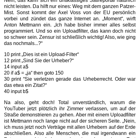
Nein, das kann sich ein drittklassiges Satireportal natürlich
nicht leisten. Da hilft nur eines: Weg mit dem ganzen Patzer-
Mist. Sonst kommt der Axel Voss von der EU persönlich
vorbei und zündet das ganze Internet an. „Moment“, wirft
Anton Mettmann ein. „Ich habe bisher immer alles selbst
programmiert. Und so ein Uploadfilter, das kann doch nicht
so schwer sein. Zensur ist schließlich wichtig! Also, wie ging
das nochmals...?“
10 print „Dies ist ein Upload-Filter“
12 print „Sind Sie der Urheber?“
14 input a$
20 if a$ = „ja“ then goto 150
30 print “Sie verletzen gerade das Urheberrecht. Oder war
das etwa ein Zitat?“
40 input b$
Na also, geht doch! Total unverständlich, warum die
YouTuber jetzt plötzlich ihr Zimmer verlassen, um auf der
Straße demonstrieren zu gehen. Aber mit einem Uploadfilter
ist Mettmann noch lange nicht auf der sicheren Seite. „Nein,
ich muss jetzt noch Verträge mit allen Urhebern auf der Erde
abschließen. Also alle Menschen, die mal irgendwann ein