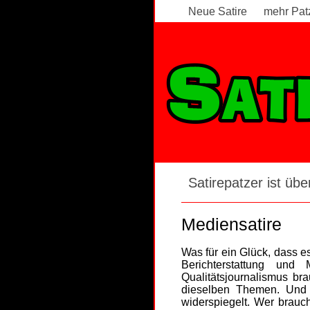
Neue Satire
mehr Pat
Satirepatzer ist über
Mediensatire
Was für ein Glück, dass e
Berichterstattung un
Qualitätsjournalismus br
dieselben Themen. Und 
widerspiegelt. Wer brauc