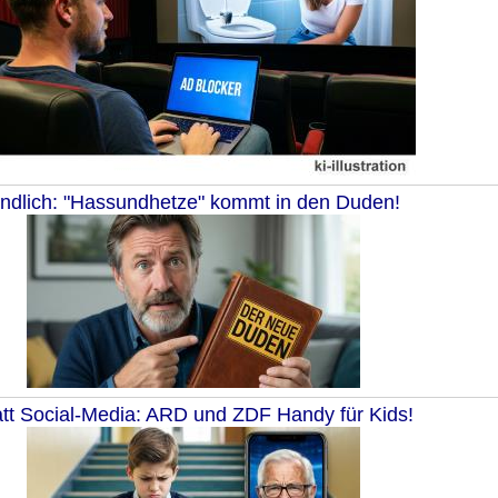
ndlich: "Hassundhetze" kommt in den Duden!
att Social-Media: ARD und ZDF Handy für Kids!