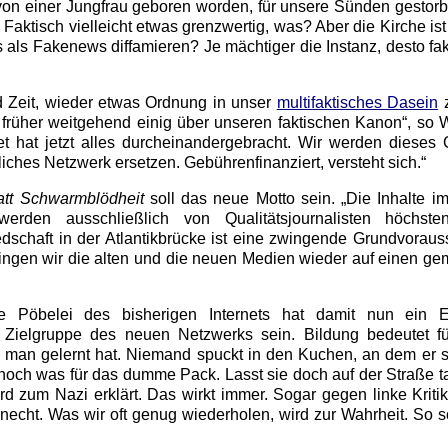
st von einer Jungfrau geboren worden, für unsere Sünden gesto
 Faktisch vielleicht etwas grenzwertig, was? Aber die Kirche ist
als Fakenews diffamieren? Je mächtiger die Instanz, desto fak
d Zeit, wieder etwas Ordnung in unser
multifaktisches Dasein
z
früher weitgehend einig über unseren faktischen Kanon“, so 
net hat jetzt alles durcheinandergebracht. Wir werden diese
tliches Netzwerk ersetzen. Gebührenfinanziert, versteht sich.“
tatt Schwarmblödheit
soll das neue Motto sein. „Die Inhalte im 
werden ausschließlich von Qualitätsjournalisten höchst
liedschaft in der Atlantikbrücke ist eine zwingende Grundvoraus
 bringen wir die alten und die neuen Medien wieder auf einen 
ne Pöbelei des bisherigen Internets hat damit nun ein 
e Zielgruppe des neuen Netzwerks sein. Bildung bedeutet fü
 man gelernt hat. Niemand spuckt in den Kuchen, an dem er s
r noch was für das dumme Pack. Lasst sie doch auf der Straße 
rd zum Nazi erklärt. Das wirkt immer. Sogar gegen linke Kriti
echt. Was wir oft genug wiederholen, wird zur Wahrheit. So s