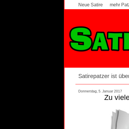
Neue Satire
mehr Pat
Satirepatzer ist über
Donnerstag, 5. Januar 2017
Zu viel