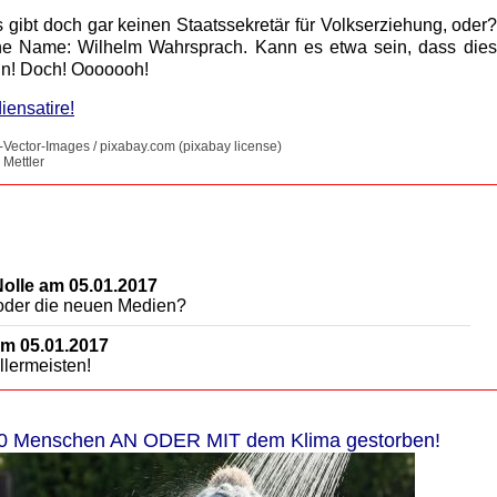
Es gibt doch gar keinen Staatssekretär für Volkserziehung, ode
ne Name: Wilhelm Wahrsprach. Kann es etwa sein, dass dies 
n! Doch! Ooooooh!
iensatire!
e-Vector-Images / pixabay.com (pixabay license)
 Mettler
lle am 05.01.2017
 oder die neuen Medien?
m 05.01.2017
llermeisten!
0 Menschen AN ODER MIT dem Klima gestorben!