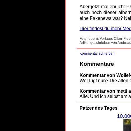
Aber jetzt mal ehrlich: 
auch noch dieser alber
eine Fakenews war? Nei
Hier findest du mehr Med
Foto (oben): Vorlage: Clker-Fre
Artikel geschrieben von Andreas
Kommentar schreiben
Kommentare
Kommentar von WolleNo
Wer lügt nun? Die alten
Kommentar von metti a
Alle. Und ich selbst am a
Patzer des Tages
10.00