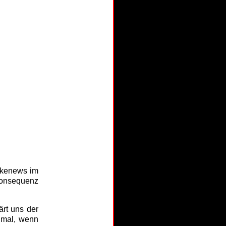
akenews im
Konsequenz
ärt uns der
 mal, wenn