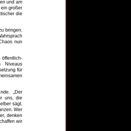
rben und am
 ein großer
tischer die
u bringen.
Wahrsprach
s Chaos nun
öffentlich-
en Niveaus
setzung für
gemeinsamen
Ende. „Der
r uns, die
elber sägt.
tanzen. Wer
ker, denken
chaffen wir