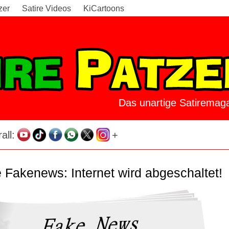
zer
Satire Videos
KiCartoons
Das unartige Satiremaga
all:
+
e Fakenews: Internet wird abgeschaltet!