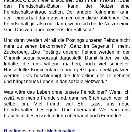
Facebook. Doch wie funktioniert das in der Praxis? „Über
den Feindschafts-Button kann der Nutzer eine
Feindschaftsanfrage stellen. Der andere Teilnehmer kann
der Feindschaft dann zustimmen oder diese ablehnen. Die
Feindschaft gilt also nur dann, wenn sich beide Nutzer einig
sind. Das wird aber meistens der Fall sein.“
Und dann werden wir all die Postings unserer Feinde nicht
mehr zu sehen bekommen? „Ganz im Gegenteil!“, meint
Zuckerberg. „Die Postings unserer Feinde werden in der
Chronik sogar bevorzugt dargestellt. Damit finden wir die
Inhalte, die uns wütend machen, noch viel schneller.
Hasserfüllte Kommentare können jetzt ganz direkt platziert
werden. Das beschleunigt die Interaktion der Teilnehmer
und bringt neues Leben in das soziale Netzwerk.“
Was wäre das Leben ohne unsere Feindbilder? Wenn ich
weiß, wer meine Feinde sind, dann weiß ich auch, wer ich
selber bin. Viel Feind, viel Ehr. Lasst uns neue
Feindschaften besiegeln. Und überhaupt: Wer von uns
braucht in diesen Zeiten denn überhaupt noch Freunde?
Hier findest du mehr Mediensatire!