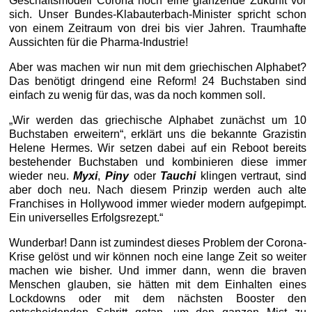
Geschäftsmodell Corona noch eine glänzende Zukunft vor
sich. Unser Bundes-Klabauterbach-Minister spricht schon
von einem Zeitraum von drei bis vier Jahren. Traumhafte
Aussichten für die Pharma-Industrie!
Aber was machen wir nun mit dem griechischen Alphabet?
Das benötigt dringend eine Reform! 24 Buchstaben sind
einfach zu wenig für das, was da noch kommen soll.
„Wir werden das griechische Alphabet zunächst um 10
Buchstaben erweitern“, erklärt uns die bekannte Grazistin
Helene Hermes. Wir setzen dabei auf ein Reboot bereits
bestehender Buchstaben und kombinieren diese immer
wieder neu.
Myxi
,
Piny
oder
Tauchi
klingen vertraut, sind
aber doch neu. Nach diesem Prinzip werden auch alte
Franchises in Hollywood immer wieder modern aufgepimpt.
Ein universelles Erfolgsrezept.“
Wunderbar! Dann ist zumindest dieses Problem der Corona-
Krise gelöst und wir können noch eine lange Zeit so weiter
machen wie bisher. Und immer dann, wenn die braven
Menschen glauben, sie hätten mit dem Einhalten eines
Lockdowns oder mit dem nächsten Booster den