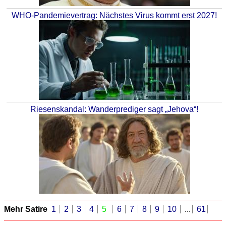
WHO-Pandemievertrag: Nächstes Virus kommt erst 2027!
Riesenskandal: Wanderprediger sagt „Jehova“!
Mehr Satire
1
2
3
4
5
6
7
8
9
10
...
61