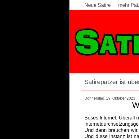
Neue Satire
mehr Pat
Satirepatzer ist über
Donnerstag, 19. Oktober 2023
W
Böses Internet: Überall
Internetdurchsetzungsg
Und dann brauchen wir n
Und diese Instanz ist n