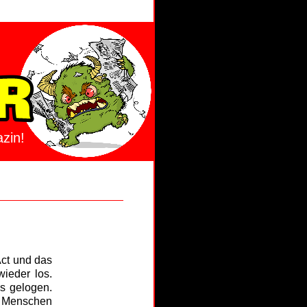
zin!
Act und das
ieder los.
as gelogen.
ir Menschen