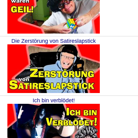
Die Zerstörung von Satireslapstick
Ich bin verblödet!