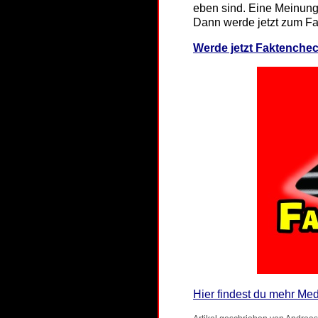
eben sind. Eine Meinung
Dann werde jetzt zum Fa
Werde jetzt Faktenchec
Hier findest du mehr Med