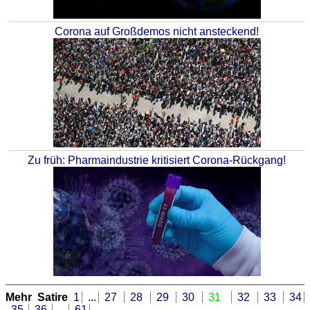
Corona auf Großdemos nicht ansteckend!
Zu früh: Pharmaindustrie kritisiert Corona-Rückgang!
Mehr Satire
1
...
27
28
29
30
31
32
33
34
35
36
...
61