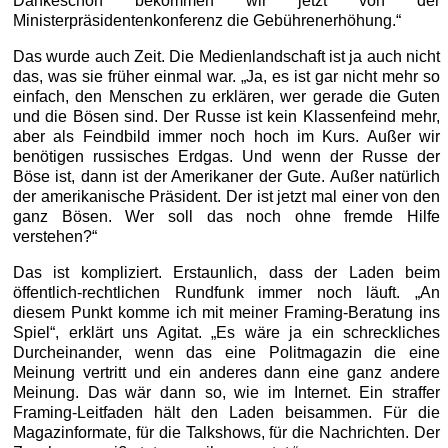
Dankeschön bekommen wir jetzt von der
Ministerpräsidentenkonferenz die Gebührenerhöhung.“
Das wurde auch Zeit. Die Medienlandschaft ist ja auch nicht
das, was sie früher einmal war. „Ja, es ist gar nicht mehr so
einfach, den Menschen zu erklären, wer gerade die Guten
und die Bösen sind. Der Russe ist kein Klassenfeind mehr,
aber als Feindbild immer noch hoch im Kurs. Außer wir
benötigen russisches Erdgas. Und wenn der Russe der
Böse ist, dann ist der Amerikaner der Gute. Außer natürlich
der amerikanische Präsident. Der ist jetzt mal einer von den
ganz Bösen. Wer soll das noch ohne fremde Hilfe
verstehen?“
Das ist kompliziert. Erstaunlich, dass der Laden beim
öffentlich-rechtlichen Rundfunk immer noch läuft. „An
diesem Punkt komme ich mit meiner Framing-Beratung ins
Spiel“, erklärt uns Agitat. „Es wäre ja ein schreckliches
Durcheinander, wenn das eine Politmagazin die eine
Meinung vertritt und ein anderes dann eine ganz andere
Meinung. Das wär dann so, wie im Internet. Ein straffer
Framing-Leitfaden hält den Laden beisammen. Für die
Magazinformate, für die Talkshows, für die Nachrichten. Der