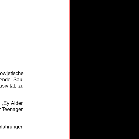
owjetische
bende Saul
sivität, zu
„Ey Alder,
r Teenager.
rfahrungen