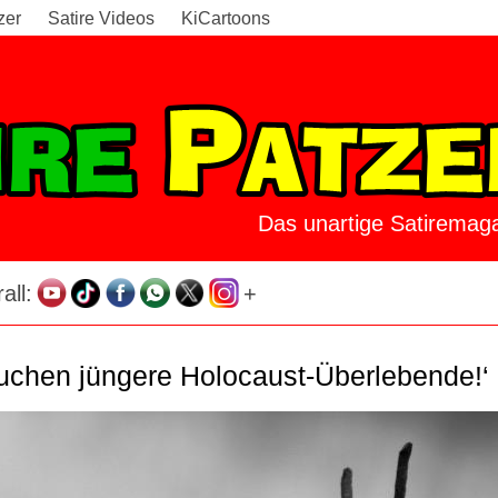
zer
Satire Videos
KiCartoons
Das unartige Satiremaga
all:
+
auchen jüngere Holocaust-Überlebende!‘