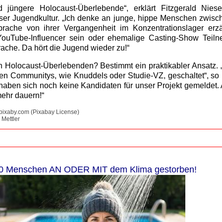
 jüngere Holocaust-Überlebende“, erklärt Fitzgerald Nies
ser Jugendkultur. „Ich denke an junge, hippe Menschen zwisc
rache von ihrer Vergangenheit im Konzentrationslager erz
ouTube-Influencer sein oder ehemalige Casting-Show Teiln
rache. Da hört die Jugend wieder zu!“
 Holocaust-Überlebenden? Bestimmt ein praktikabler Ansatz. 
gen Communitys, wie Knuddels oder Studie-VZ, geschaltet“, so
 haben sich noch keine Kandidaten für unser Projekt gemeldet.
mehr dauern!“
/ pixaby.com (Pixabay License)
 Mettler
0 Menschen AN ODER MIT dem Klima gestorben!