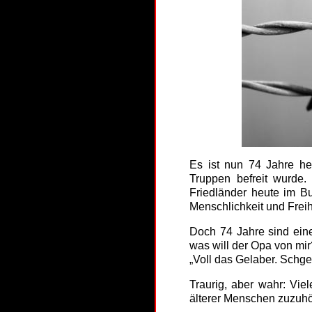
Es ist nun 74 Jahre he
Truppen befreit wurde
Friedländer heute im Bu
Menschlichkeit und Freih
Doch 74 Jahre sind eine
was will der Opa von mir
„Voll das Gelaber. Schge
Traurig, aber wahr: Vi
älterer Menschen zuzuhö