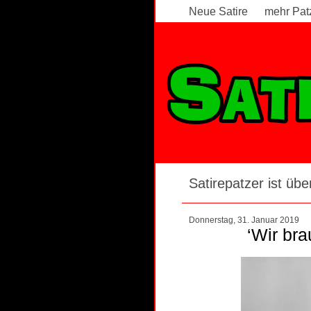
Neue Satire
mehr Pat
Satirepatzer ist über
Donnerstag, 31. Januar 2019
‘Wir br