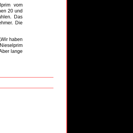
elprim vom
hen 20 und
ählen. Das
ehmer. Die
„Wir haben
 Nieselprim
 Aber lange