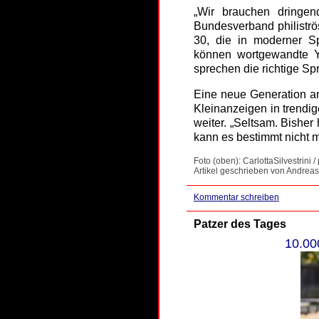
„Wir brauchen dringend
Bundesverband philiströ
30, die in moderner Sp
können wortgewandte Y
sprechen die richtige Sp
Eine neue Generation an
Kleinanzeigen in trendi
weiter. „Seltsam. Bisher
kann es bestimmt nicht 
Foto (oben): CarlottaSilvestrini 
Artikel geschrieben von Andreas
Kommentar schreiben
Patzer des Tages
10.00