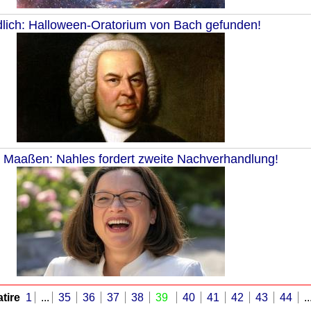
lich: Halloween-Oratorium von Bach gefunden!
Maaßen: Nahles fordert zweite Nachverhandlung!
tire
1
...
35
36
37
38
39
40
41
42
43
44
..