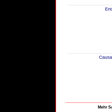
End
Causa 
Mehr Sa