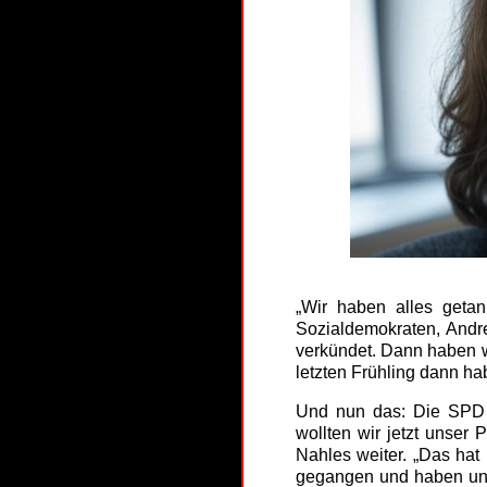
„Wir haben alles geta
Sozialdemokraten, Andr
verkündet. Dann haben w
letzten Frühling dann h
Und nun das: Die SPD w
wollten wir jetzt unser
Nahles weiter. „Das hat
gegangen und haben un