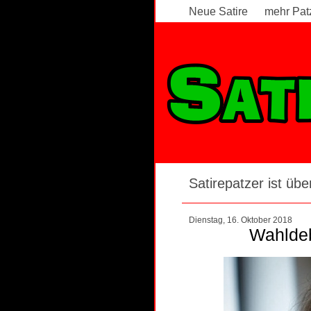
Neue Satire
mehr Pat
Satirepatzer ist über
Dienstag, 16. Oktober 2018
Wahldeb