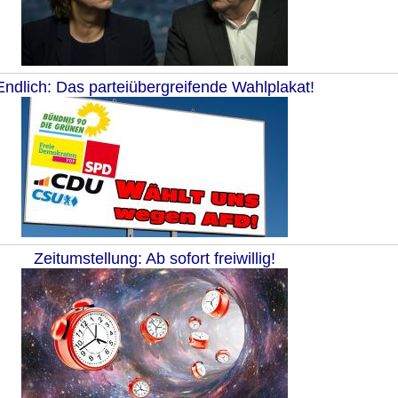
Endlich: Das parteiübergreifende Wahlplakat!
Zeitumstellung: Ab sofort freiwillig!