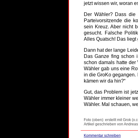
jetzt wissen wir, woran es
Der Wähler? Dass die S
Parteivorsitzende die k
sein Kreuz. Aber nicht 
gesucht. Falsche Politi
Alles Quatsch! Das liegt 
Dann hat der lange Leide
Das Ganze fing schon in
schon damals hatte der 
Wähler gab uns eine Rot
in die GroKo gegangen. D
kämen wir da hin?“
Gut, das Problem ist je
Wähler immer kleiner we
Wähler. Mal schauen, wer
Foto (oben): erstellt mit Grok (x.
Artikel geschrieben von Andreas
Kommentar schreiben