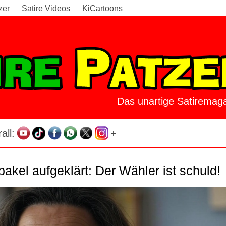
zer
Satire Videos
KiCartoons
Das unartige Satiremaga
all:
+
akel aufgeklärt: Der Wähler ist schuld!