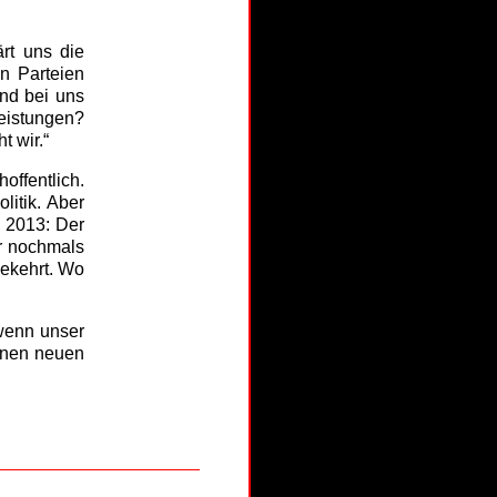
rt uns die
n Parteien
und bei uns
eistungen?
t wir.“
offentlich.
itik. Aber
n 2013: Der
er nochmals
gekehrt. Wo
 wenn unser
einen neuen