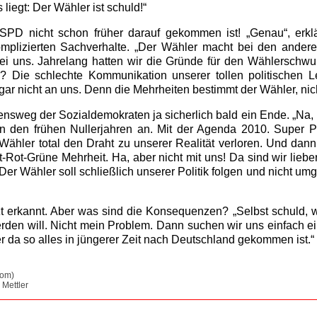
 liegt: Der Wähler ist schuld!“
PD nicht schon früher darauf gekommen ist! „Genau“, erklä
omplizierten Sachverhalte. „Der Wähler macht bei den andere
bei uns. Jahrelang hatten wir die Gründe für den Wählerschw
k? Die schlechte Kommunikation unserer tollen politischen L
gar nicht an uns. Denn die Mehrheiten bestimmt der Wähler, nich
nsweg der Sozialdemokraten ja sicherlich bald ein Ende. „Na, h
 den frühen Nullerjahren an. Mit der Agenda 2010. Super Pol
Wähler total den Draht zu unserer Realität verloren. Und dan
-Rot-Grüne Mehrheit. Ha, aber nicht mit uns! Da sind wir lieb
er Wähler soll schließlich unserer Politik folgen und nicht um
tzt erkannt. Aber was sind die Konsequenzen? „Selbst schuld,
rden will. Nicht mein Problem. Dann suchen wir uns einfach 
 da so alles in jüngerer Zeit nach Deutschland gekommen ist.“
com)
 Mettler