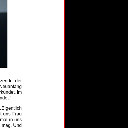
tzende der
 Neuanfang
kündet. Im
ndet.“
Eigentlich
rt uns Frau
 mal in uns
n mag. Und