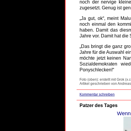
noch der nervige kleine
zugesetzt. Genug ist gen
„Ja gut, ok“, meint Mal
noch einmal den kommis
haben. Damit das diesm
Jahre vor. Damit hat die 
„Das bringt die ganz gr
Jahre für die Auswahl e
möchte jetzt keinen N
Sozialdemokraten wied
Ponyschlecken!“
Foto (oben): erstellt mit Grok (x.
Artikel geschrieben von Andreas
Kommentar schreiben
Patzer des Tages
Wenn 