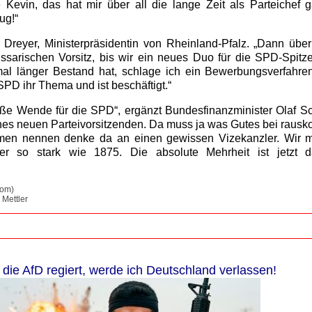
 Kevin, das hat mir über all die lange Zeit als Parteichef 
ug!“
u Dreyer, Ministerpräsidentin von Rheinland-Pfalz. „Dann üb
sarischen Vorsitz, bis wir ein neues Duo für die SPD-Spitz
al länger Bestand hat, schlage ich ein Bewerbungsverfahren
SPD ihr Thema und ist beschäftigt.“
oße Wende für die SPD“, ergänzt Bundesfinanzminister Olaf Sc
ines neuen Parteivorsitzenden. Da muss ja was Gutes bei raus
amen nennen denke da an einen gewissen Vizekanzler. Wir 
er so stark wie 1875. Die absolute Mehrheit ist jetzt d
com)
 Mettler
die AfD regiert, werde ich Deutschland verlassen!