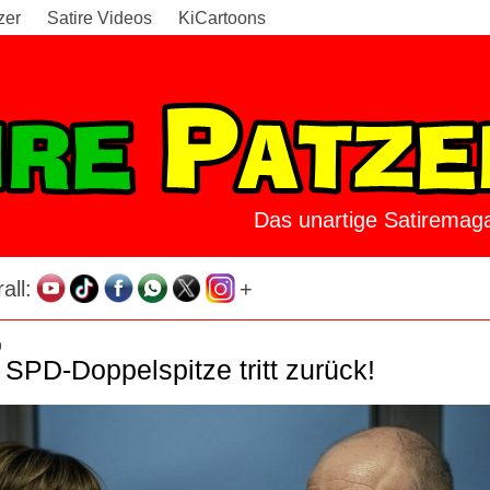
zer
Satire Videos
KiCartoons
Das unartige Satiremaga
all:
+
9
SPD-Doppelspitze tritt zurück!