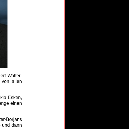
ert Walter-
g von allen
skia Esken,
lange einen
er-Borjans
Ko und dann