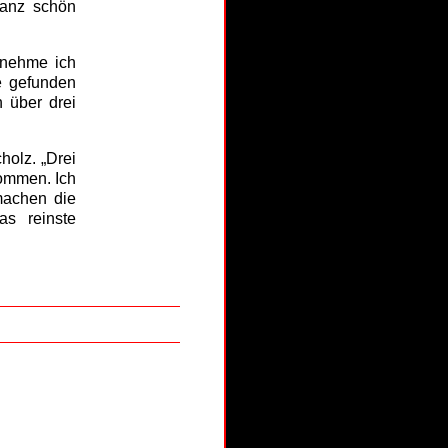
ganz schön
ernehme ich
e gefunden
 über drei
holz. „Drei
kommen. Ich
machen die
as reinste