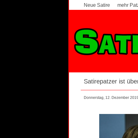
Neue Satire
mehr Pat
Satirepatzer ist über
Donnerstag, 12. Dezember 201