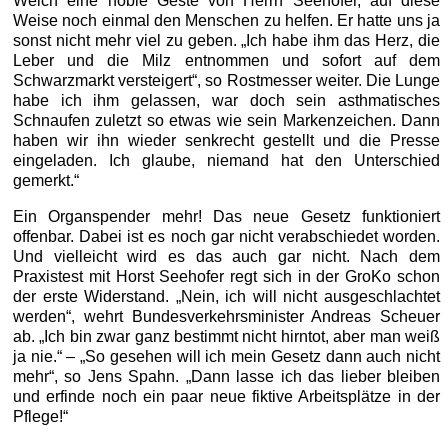
Welch eine noble Geste von Herrn Seehofer, auf diese
Weise noch einmal den Menschen zu helfen. Er hatte uns ja
sonst nicht mehr viel zu geben. „Ich habe ihm das Herz, die
Leber und die Milz entnommen und sofort auf dem
Schwarzmarkt versteigert“, so Rostmesser weiter. Die Lunge
habe ich ihm gelassen, war doch sein asthmatisches
Schnaufen zuletzt so etwas wie sein Markenzeichen. Dann
haben wir ihn wieder senkrecht gestellt und die Presse
eingeladen. Ich glaube, niemand hat den Unterschied
gemerkt.“
Ein Organspender mehr! Das neue Gesetz funktioniert
offenbar. Dabei ist es noch gar nicht verabschiedet worden.
Und vielleicht wird es das auch gar nicht. Nach dem
Praxistest mit Horst Seehofer regt sich in der GroKo schon
der erste Widerstand. „Nein, ich will nicht ausgeschlachtet
werden“, wehrt Bundesverkehrsminister Andreas Scheuer
ab. „Ich bin zwar ganz bestimmt nicht hirntot, aber man weiß
ja nie.“ – „So gesehen will ich mein Gesetz dann auch nicht
mehr“, so Jens Spahn. „Dann lasse ich das lieber bleiben
und erfinde noch ein paar neue fiktive Arbeitsplätze in der
Pflege!“