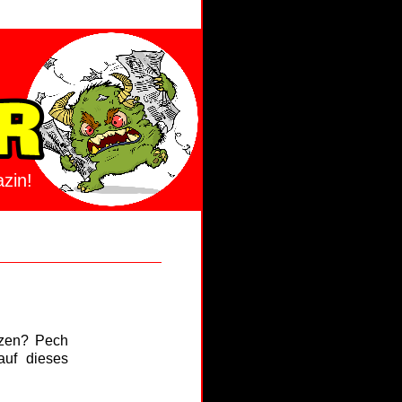
zin!
tzen? Pech
auf dieses