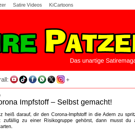
zer
Satire Videos
KiCartoons
Das unartige Satiremaga
all:
+
0
rona Impfstoff – Selbst gemacht!
 heiß darauf, dir den Corona-Impfstoff in die Adern zu spri
 zufällig zu einer Risikogruppe gehörst, dann musst du 
arten.