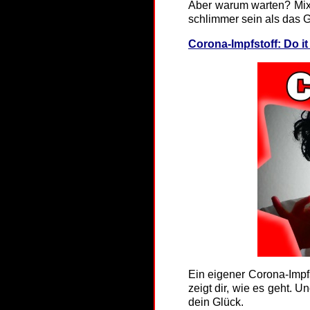
Aber warum warten? Mixe
schlimmer sein als das 
Corona-Impfstoff: Do it
Ein eigener Corona-Impf
zeigt dir, wie es geht. 
dein Glück.