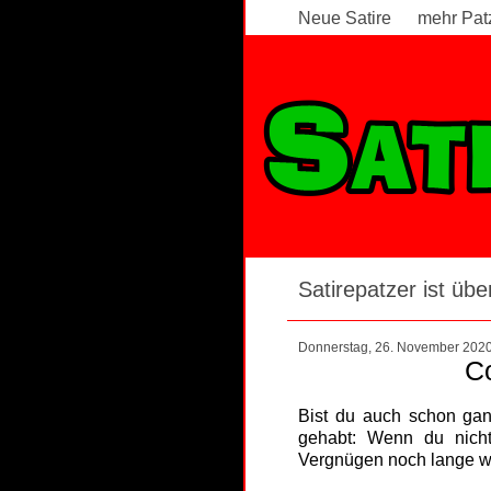
Neue Satire
mehr Pat
Satirepatzer ist über
Donnerstag, 26. November 202
Co
Bist du auch schon ganz
gehabt: Wenn du nicht
Vergnügen noch lange w