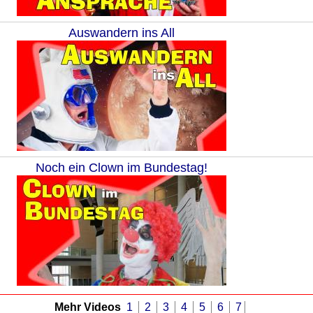
Auswandern ins All
Noch ein Clown im Bundestag!
Mehr Videos
1
2
3
4
5
6
7