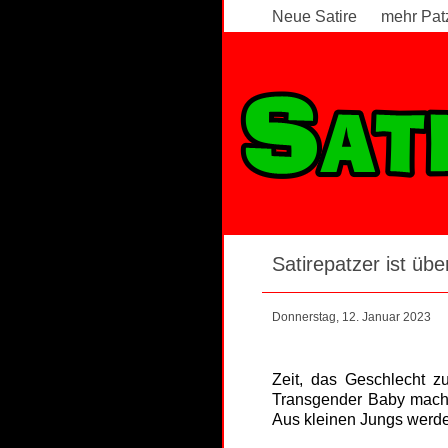
Neue Satire
mehr Pat
Satirepatzer ist über
Donnerstag, 12. Januar 2023
Zeit, das Geschlecht z
Transgender Baby macht 
Aus kleinen Jungs werde