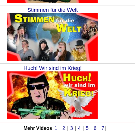
Stimmen für die Welt
Huch! Wir sind im Krieg!
Mehr Videos
1
2
3
4
5
6
7