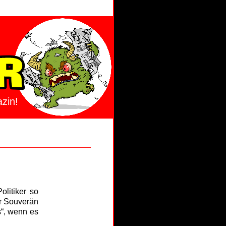
zin!
olitiker so
er Souverän
s“, wenn es