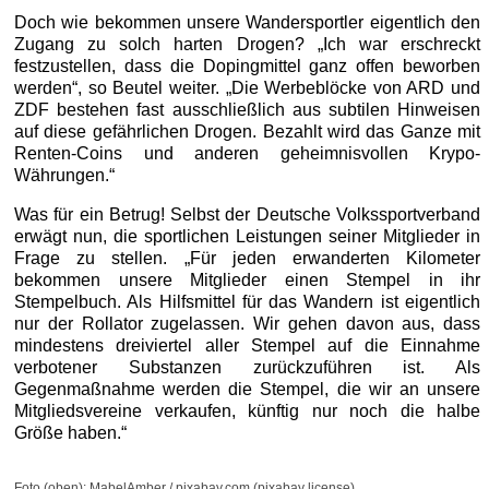
Doch wie bekommen unsere Wandersportler eigentlich den
Zugang zu solch harten Drogen? „Ich war erschreckt
festzustellen, dass die Dopingmittel ganz offen beworben
werden“, so Beutel weiter. „Die Werbeblöcke von ARD und
ZDF bestehen fast ausschließlich aus subtilen Hinweisen
auf diese gefährlichen Drogen. Bezahlt wird das Ganze mit
Renten-Coins und anderen geheimnisvollen Krypo-
Währungen.“
Was für ein Betrug! Selbst der Deutsche Volkssportverband
erwägt nun, die sportlichen Leistungen seiner Mitglieder in
Frage zu stellen. „Für jeden erwanderten Kilometer
bekommen unsere Mitglieder einen Stempel in ihr
Stempelbuch. Als Hilfsmittel für das Wandern ist eigentlich
nur der Rollator zugelassen. Wir gehen davon aus, dass
mindestens dreiviertel aller Stempel auf die Einnahme
verbotener Substanzen zurückzuführen ist. Als
Gegenmaßnahme werden die Stempel, die wir an unsere
Mitgliedsvereine verkaufen, künftig nur noch die halbe
Größe haben.“
Foto (oben): MabelAmber / pixabay.com (pixabay license)