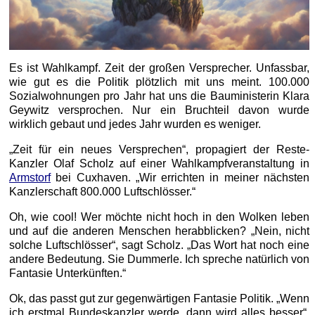
Es ist Wahlkampf. Zeit der großen Versprecher. Unfassbar,
wie gut es die Politik plötzlich mit uns meint. 100.000
Sozialwohnungen pro Jahr hat uns die Bauministerin Klara
Geywitz versprochen. Nur ein Bruchteil davon wurde
wirklich gebaut und jedes Jahr wurden es weniger.
„Zeit für ein neues Versprechen“, propagiert der Reste-
Kanzler Olaf Scholz auf einer Wahlkampfveranstaltung in
Armstorf
bei Cuxhaven. „Wir errichten in meiner nächsten
Kanzlerschaft 800.000 Luftschlösser.“
Oh, wie cool! Wer möchte nicht hoch in den Wolken leben
und auf die anderen Menschen herabblicken? „Nein, nicht
solche Luftschlösser“, sagt Scholz. „Das Wort hat noch eine
andere Bedeutung. Sie Dummerle. Ich spreche natürlich von
Fantasie Unterkünften.“
Ok, das passt gut zur gegenwärtigen Fantasie Politik. „Wenn
ich erstmal Bundeskanzler werde, dann wird alles besser“,