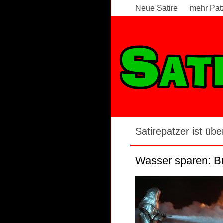
Neue Satire
mehr Pat
Satire News - Seite 11
Satirepatzer ist über
Wasser sparen: Br