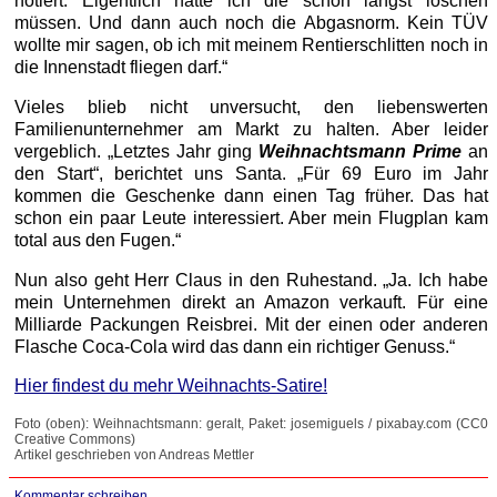
notiert. Eigentlich hätte ich die schon längst löschen
müssen. Und dann auch noch die Abgasnorm. Kein TÜV
wollte mir sagen, ob ich mit meinem Rentierschlitten noch in
die Innenstadt fliegen darf.“
Vieles blieb nicht unversucht, den liebenswerten
Familienunternehmer am Markt zu halten. Aber leider
vergeblich. „Letztes Jahr ging
Weihnachtsmann Prime
an
den Start“, berichtet uns Santa. „Für 69 Euro im Jahr
kommen die Geschenke dann einen Tag früher. Das hat
schon ein paar Leute interessiert. Aber mein Flugplan kam
total aus den Fugen.“
Nun also geht Herr Claus in den Ruhestand. „Ja. Ich habe
mein Unternehmen direkt an Amazon verkauft. Für eine
Milliarde Packungen Reisbrei. Mit der einen oder anderen
Flasche Coca-Cola wird das dann ein richtiger Genuss.“
Hier findest du mehr Weihnachts-Satire!
Foto (oben): Weihnachtsmann: geralt, Paket: josemiguels / pixabay.com (CC0
Creative Commons)
Artikel geschrieben von Andreas Mettler
Kommentar schreiben